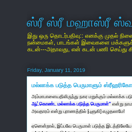
ஸ்ரீ ஸ்ரீ மஹாஸ்ரீ ஸ
இது ஒரு தொடர்பதிவு:: எனக்கு முதல் நின
நன்மைகள், பாடங்கள் இவைகளை மக்களுக்கு, 
கடன்---அதாவது, என் கடன் பணி செய்து கி
Friday, January 11, 2019
மல்லாக்க படுத்த பெருமாளும் ஸ்ரீஹரிகோட
அம்மாபாளையதிலிருந்து நகர மறுக்கும் மல்லாக்க 
ஆட்கொண்ட மல்லாக்க படுத்த பெருமாள்"
என்று நாம
அவதாரம் என்று புராணத்தில் [புளுகி] எழுதலாமே!
ஏனென்றால், இப்பவே பெருமாள் படுத்த இடத்திலேயே