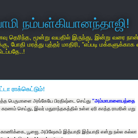
்வாமி நம்பள்கியானந்தாஜி!
ைவு தெரிந்த, மூன்று வயதில் இருந்து, இன்று வரை நா
போதி மரத்து புத்தர் மாதிரி, "எப்படி மக்களுக்காக 
டப்பதே..!
்டா ராக்கெட்டும்!
படுத்த பெருமாளை அங்கேயே பிரதிஷ்டை செய்து
"அம்மாபாளையத்தை
 கரணம் செய்து, இவர் மதுராந்தகத்தில் உள்ள ஏரி காத்த ராமரின் மறு
 காணிக்கை, பூஜை, அபிஷேகம் இத்யாதி இத்யாதி என்று நல்ல கல்லா